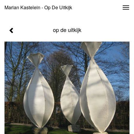
Marian Kastelein - Op De Uitkijk
Togg
navi
op de uitkijk