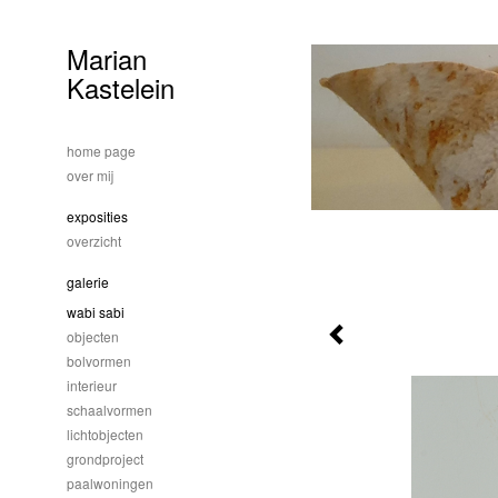
Marian
Kastelein
home page
over mij
exposities
overzicht
galerie
wabi sabi
objecten
bolvormen
interieur
schaalvormen
lichtobjecten
grondproject
paalwoningen