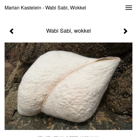
Marian Kastelein - Wabi Sabi, Wokkel
Togg
navi
Wabi Sabi, wokkel