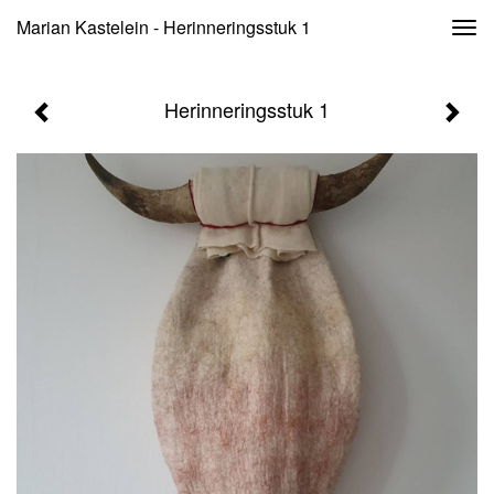
Marian Kastelein - Herinneringsstuk 1
Togg
navi
Herinneringsstuk 1