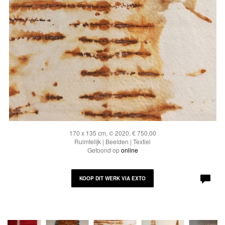
170 x 135 cm, © 2020, € 750,00
Ruimtelijk | Beelden | Textiel
Getoond op
online
KOOP DIT WERK VIA EXTO