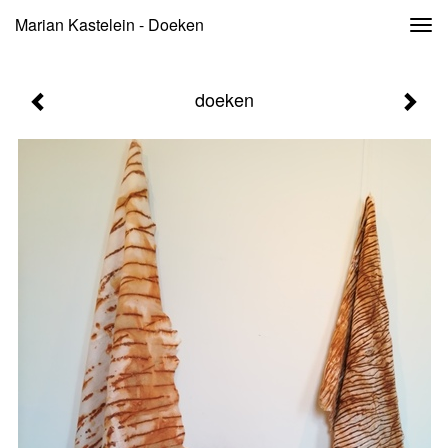
Marian Kastelein - Doeken
Togg
navi
doeken