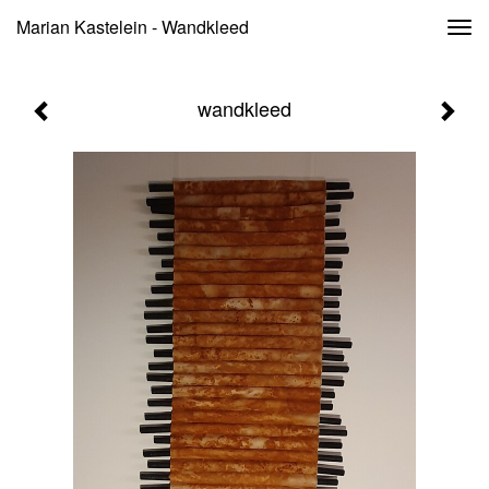
Marian Kastelein - Wandkleed
Togg
navi
wandkleed