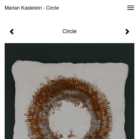
Marian Kastelein - Circle
Togg
navi
Circle